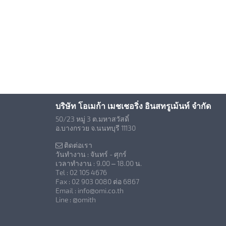
บริษัท โอเมก้า เมชเชอริ่ง อินสทรูเม้นท์ จำกัด
50/23 หมู่ 3 ต.มหาสวัสดิ์
อ.บางกรวย จ.นนทบุรี 11130
ติดต่อเรา
วันทำงาน : จันทร์ - ศุกร์
เวลาทำงาน : 9.00 – 18.00 น.
Tel : 02 105 4676
Fax : 02 903 0080 ต่อ 6867
Email : info@omi.co.th
Line : @omith