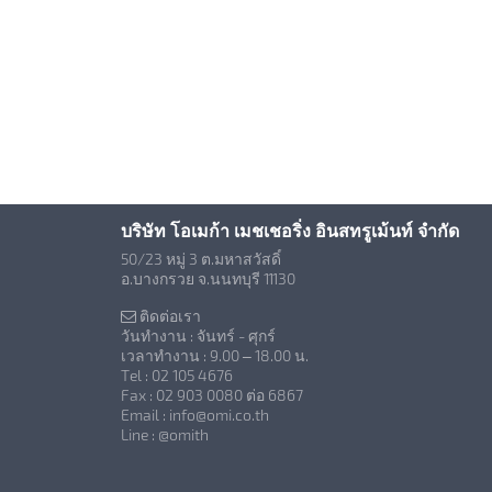
บริษัท โอเมก้า เมชเชอริ่ง อินสทรูเม้นท์ จำกัด
50/23 หมู่ 3 ต.มหาสวัสดิ์
อ.บางกรวย จ.นนทบุรี 11130
ติดต่อเรา
วันทำงาน : จันทร์ - ศุกร์
เวลาทำงาน : 9.00 – 18.00 น.
Tel : 02 105 4676
Fax : 02 903 0080 ต่อ 6867
Email : info@omi.co.th
Line : @omith