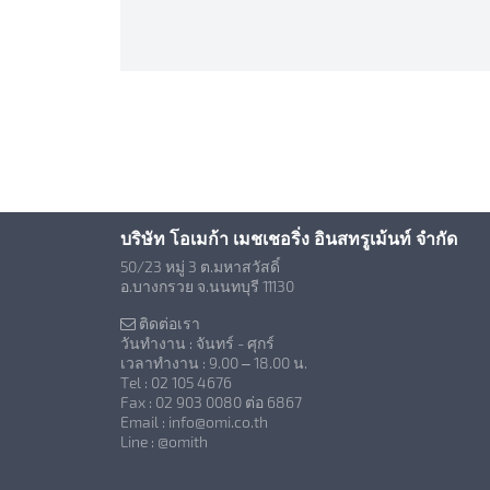
บริษัท โอเมก้า เมชเชอริ่ง อินสทรูเม้นท์ จำกัด
50/23 หมู่ 3 ต.มหาสวัสดิ์
อ.บางกรวย จ.นนทบุรี 11130
ติดต่อเรา
วันทำงาน : จันทร์ - ศุกร์
เวลาทำงาน : 9.00 – 18.00 น.
Tel : 02 105 4676
Fax : 02 903 0080 ต่อ 6867
Email : info@omi.co.th
Line : @omith