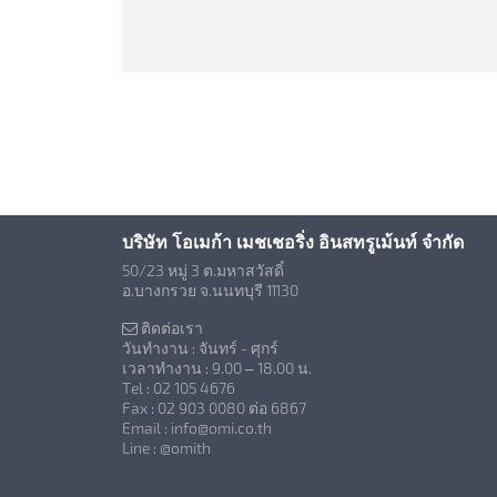
บริษัท โอเมก้า เมชเชอริ่ง อินสทรูเม้นท์ จำกัด
50/23 หมู่ 3 ต.มหาสวัสดิ์
อ.บางกรวย จ.นนทบุรี 11130
ติดต่อเรา
วันทำงาน : จันทร์ - ศุกร์
เวลาทำงาน : 9.00 – 18.00 น.
Tel : 02 105 4676
Fax : 02 903 0080 ต่อ 6867
Email : info@omi.co.th
Line : @omith