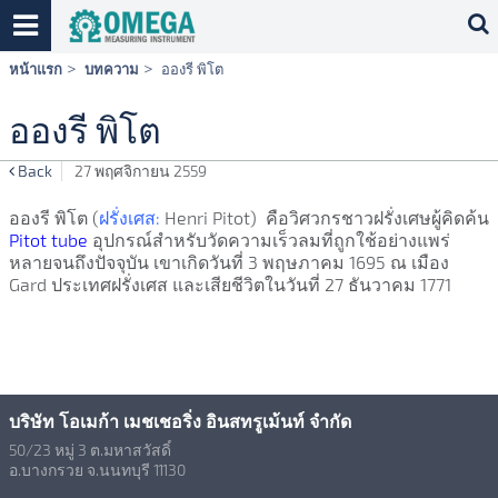
Skip
หน้าแรก
บทความ
อองรี พิโต
navigation
อองรี พิโต
Back
27 พฤศจิกายน 2559
อองรี พิโต (
ฝรั่งเศส:
Henri Pitot) คือวิศวกรชาวฝรั่งเศษผู้คิดค้น
Pitot tube
อุปกรณ์สำหรับวัดความเร็วลมที่ถูกใช้อย่างแพร่
หลายจนถึงปัจจุบัน เขาเกิดวันที่ 3 พฤษภาคม 1695 ณ เมือง
Gard ประเทศฝรั่งเศส และเสียชีวิตในวันที่ 27 ธันวาคม 1771
บริษัท โอเมก้า เมชเชอริ่ง อินสทรูเม้นท์ จำกัด
50/23 หมู่ 3 ต.มหาสวัสดิ์
อ.บางกรวย จ.นนทบุรี 11130