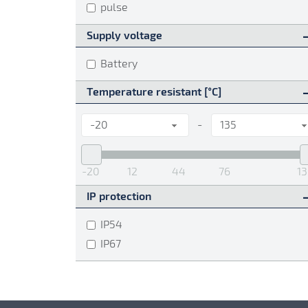
ใช้ในการวัดที่สภาวะแตกต่างกันออกไป ไม่ว่าจะเป
pulse
สูง มีส่วนผสมของฝุ่นหรือแม้กระทั้งมีส่วนผสมของ
Supply voltage
meter ให้เหมาะสมกับงานที่เราใช้ ซึ่งหากเลือก
meter เกิดความเสียหายได้
Battery
ซึ่งความผิดพลาดนั้นจะไม่เกิดขึ้นเพราะทางบริษัท
Temperature resistant [°C]
จะให้คำแนะนำและเลือก Air flow meter ที่เหมาะ
คุณภาพสูงทุกชนิดมาขายและจำหน่ายในราคาที่ถูกแล
-
show less
-20
12
44
76
13
IP protection
IP54
IP67