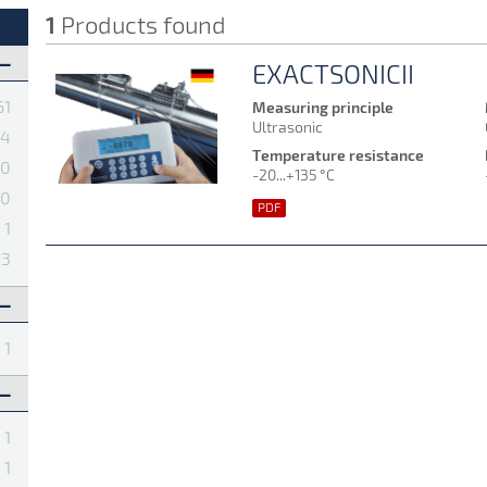
พร่หลายอยู่ในทุกโรงงานอุตสาหกรรมโดยจุดประสงค์นั้นจะถูก
1
Products found
ื่อควบคุมปริมาณ สำหรับเรื่องแรกเพื่อควบคุมต้นทุนนั้นเป็นที่
ื่องปั๊มลมหรือเครื่องอัดอากาศหรือโบลเวอร์ ซึ่งใช้ต้นทุนสูง
EXACTSONICII
ช้ในการบอกถึง flow rate ในแต่จุดของโรงงานว่าถูกใช้มาก
61
Measuring principle
ราะห์แผนในการใช้พลังงานลมได้อย่างมีประสิทธิภาพและ
Ultrasonic
4
งคือเพื่อควบคุมปริมาณ เนื่องจากมีงานอีกหลายประเภทที่
Temperature resistance
20
ป็นอีกสิ่งจำเป็นที่ถูกนำมาใช้เพื่อเป็นตัวชี้วัดว่า Air flow
-20...+135 °C
30
างเช่น เปลวไฟที่ใช้ในการเชื่อมท่อโลหะ หากเราต้องการที่จะ
PDF
ของแก๊สแต่ละชนิดที่ถูกฉีดเข้าไปในการสร้างเปลวไฟต้องถูก
1
 จึงเป็นสิ่งที่จำเป็นที่มีอยู่ในโรงงานอุตสาหกรรมแถบจะทุก
13
ูกแบ่งออกเป็น 2 แบบหลักๆ โดยแบบที่ 1 คือการใช้งานแบบ
งไว้ที่หน้างานถาวรเหมาะสำหรับกระบวนการที่ต้องการวัด Air
1
แบบพกพาซึ่ง Air flow meter แบบนี้เหมาะสำหรับกระบวนการ
กล่าวมานั้นยังมีแบบพิเศษที่ถูกออกแบบมาให้ใช้กับพื้นที่ที่
1
1
 Air flow meter ก็มีอยู่มากมายหลายชนิด ซึ่งแต่ละชนิดก็ถูก