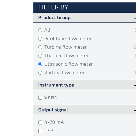
ในปัจจุบันนั้น Air flow meter ได้ถูกใช้อย่างแ
FILTER BY:
แบ่งเป็น 2 เรื่องหลักๆ คือเพื่อควบคุมต้นทุนและเพ
Product Group
ทราบกันดีว่า Air flow ที่เกิดขึ้น ได้เกิดมาจากเคร
ในการผลิต Air flow meter จึงเป็นสิ่งจำเป็นที่ใ
All
เกินไปหรือน้อยเกินไป ทำให้วิศวกรสามารถวิเค
Pitot tube flow meter
สามารถลดค่าใช้จ่ายในส่วนนี้ได้ ส่วนเรื่องที่สอ
Turbine flow meter
ต้องการส่วนผสมของแก๊สที่ลงตัว Air flow meter จึงเ
Thermal flow meter
rate อยู่ในปริมาณที่เราต้องการหรือไม่ ยกตัวอย่
ให้เปลวไฟที่ออกมาเชื่อมท่อได้ดีนั้น flow rate 
Ultrasonic flow meter
ต้องและเหมาะสมด้วย จะเห็นได้ว่า Air flow meter
Vortex flow meter
แห่งเลยทีเดียว
Instrument type
สำหรับลักษณะการใช้งาน Air flow meter นั้นก็ถ
ติดตั้งซึ่ง Air flow meter ลักษณะนี้จะถูกติดตั้
พกพา
flow ตลอดเวลา ส่วนแบบที่ 2 นั้นคือการใช้งาน
Output signal
ที่ใช้วัดเป็นครั้งคราวในหลายๆจุด โดยทั้ง 2 แบบที่
เสียงต่อการระเบิดอีกด้วย
4-20 mA
USB
ยิ่งไปกว่านั้นแล้วหลักการวัดหรือ sensor ที่ใช้ใน