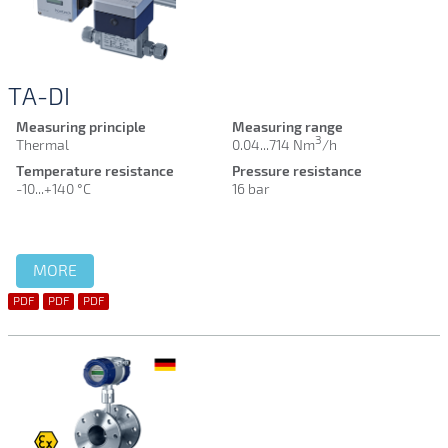
TA-DI
Measuring principle
Measuring range
3
Thermal
0.04...714 Nm
/h
Temperature resistance
Pressure resistance
-10...+140 °C
16 bar
MORE
PDF
PDF
PDF