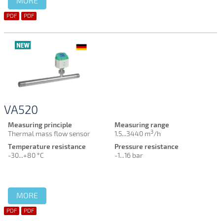
MORE
PDF
PDF
VA520
Measuring principle
Measuring range
3
Thermal mass flow sensor
1.5...3440 m
/h
Temperature resistance
Pressure resistance
-30...+80 °C
-1...16 bar
MORE
PDF
PDF