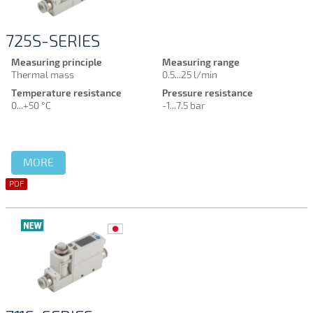
725S-SERIES
Measuring principle
Measuring range
Thermal mass
0.5...25 l/min
Temperature resistance
Pressure resistance
0...+50 °C
-1...7.5 bar
MORE
PDF