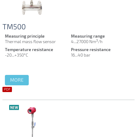
2 แบบหลักๆ โดยแบบที่ 1 คือการใช้งานแบบติดตั้งซึ่ง Air flow
meter ลักษณะนี้จะถูกติดตั้งไว้ที่หน้างานถาวรเหมาะสำหรับ
กระบวนการที่ต้องการวัด Air flow ตลอดเวลา ส่วนแบบที่ 2 นั้น
TM500
คือการใช้งานแบบพกพาซึ่ง Air flow meter แบบนี้เหมาะ
สำหรับกระบวนการที่ใช้วัดเป็นครั้งคราวในหลายๆจุด โดยทั้ง 2
Measuring principle
Measuring range
แบบที่กล่าวมานั้นยังมีแบบพิเศษที่ถูกออกแบบมาให้ใช้กับพื้นที่ที่
3
Thermal mass flow sensor
4...27000 Nm
/h
เสียงต่อการระเบิดอีกด้วย
Temperature resistance
Pressure resistance
-20...+350°C
16...40 bar
ยิ่งไปกว่านั้นแล้วหลักการวัดหรือ sensor ที่ใช้ใน Air flow
meter ก็มีอยู่มากมายหลายชนิด ซึ่งแต่ละชนิดก็ถูกใช้ในการวัด
ที่สภาวะแตกต่างกันออกไป ไม่ว่าจะเป็นสภาวะของ Air flow ที่
MORE
มีแรงดันสูง การกัดกร่อน อุณหภูมิสูง มีส่วนผสมของฝุ่นหรือแม้
กระทั้งมีส่วนผสมของไอน้ำ (Steam flow meter) ซึ่งเราต้อง
PDF
เลือกใช้ Air flow meter ให้เหมาะสมกับงานที่เราใช้ ซึ่งหาก
เลือกผิดอาจส่งผลต่อความแม่นยำในการวัดหรืออาจทำให้ Air
flow meter เกิดความเสียหายได้
ซึ่งความผิดพลาดนั้นจะไม่เกิดขึ้นเพราะทางบริษัทของเรามีทีม
วิศวกรที่เชี่ยวชาญด้าน Air flow meter ที่พร้อมจะให้คำแนะนำ