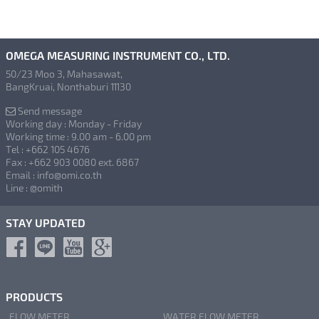
OMEGA MEASURING INSTRUMENT CO., LTD.
50/23 Moo 3, Mahasawat,
BangKruai, Nonthaburi 11130
Send message
Working day : Monday - Friday
Working time : 9.00 am - 6.00 pm
Tel : +662 105 4676
Fax : +662 903 0080 ext. 6867
Email : info@omi.co.th
Line : @omith
STAY UPDATED
PRODUCTS
FLOW METER
WATER FLOW METER