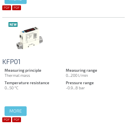
PDF
PDF
KFP01
Measuring principle
Measuring range
Thermal mass
0...200 l/min
Temperature resistance
Pressure range
0...50 °C
-0.9...8 bar
MORE
PDF
PDF