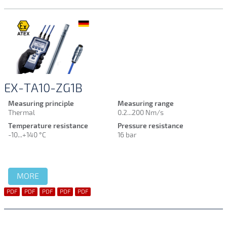
EX-TA10-ZG1B
Measuring principle
Measuring range
Thermal
0.2...200 Nm/s
Temperature resistance
Pressure resistance
-10...+140 °C
16 bar
MORE
PDF
PDF
PDF
PDF
PDF