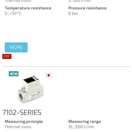
Thermal mass
5...500 l/min
Temperature resistance
Pressure resistance
0...+50 °C
8 bar
MORE
PDF
7102-SERIES
Measuring principle
Measuring range
Thermal mass
10...1000 l/min