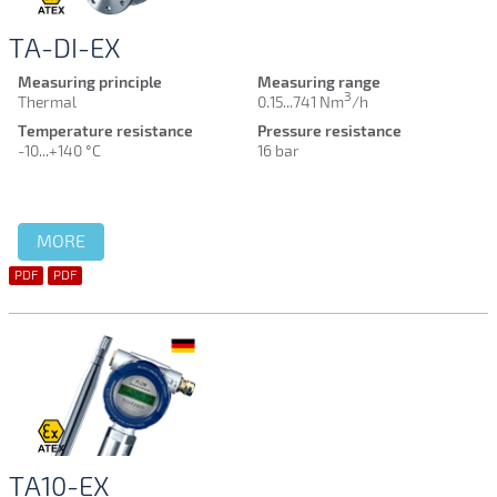
TA-DI-EX
Measuring principle
Measuring range
3
Thermal
0.15...741 Nm
/h
Temperature resistance
Pressure resistance
-10...+140 °C
16 bar
MORE
PDF
PDF
TA10-EX