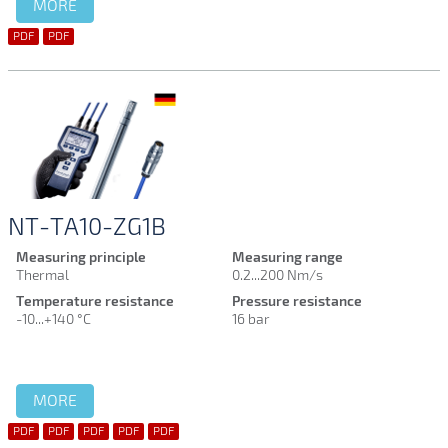
MORE
PDF
PDF
NT-TA10-ZG1B
Measuring principle
Measuring range
Thermal
0.2...200 Nm/s
Temperature resistance
Pressure resistance
-10...+140 °C
16 bar
MORE
PDF
PDF
PDF
PDF
PDF